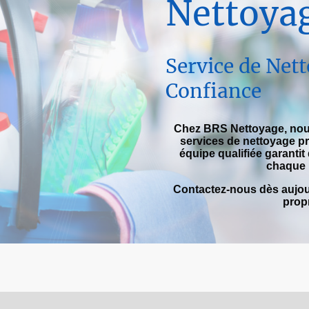
Nettoya
Service de Net
Confiance
Chez BRS Nettoyage, nous
services de nettoyage pr
équipe qualifiée garantit
chaque 
Contactez-nous dès aujou
propr